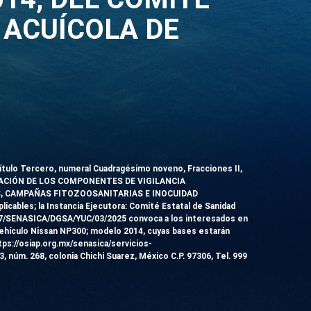
 ACUÍCOLA DE
apítulo Tercero, numeral Cuadragésimo noveno, Fracciones II,
ERACIÓN DE LOS COMPONENTES DE VIGILANCIA
, CAMPAÑAS FITOZOOSANITARIAS E INOCUIDAD
ables; la Instancia Ejecutora: Comité Estatal de Sanidad
7/SENASICA/DGSA/YUC/03/2025
convoca a los interesados en
 vehículo Nissan NP300; modelo 2014, cuyas bases estarán
ttps://osiap.org.mx/senasica/servicios-
3, núm. 268, colonia Chichi Suarez, México C.P. 97306, Tel. 999