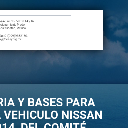
5 (Av) núm 57 entre 14 y 16
ccionamiento Prado
ida Yucatán, Mexico
/fax: 01(999)9382180.
ay@cesay.org.mx
IA Y BASES PARA
 VEHICULO NISSAN
14, DEL COMITÉ