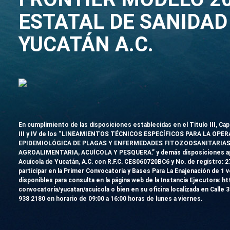
ESTATAL DE SANIDAD
YUCATÁN A.C.
En cumplimiento de las disposiciones establecidas en el Título III, C
III y IV de los “LINEAMIENTOS TÉCNICOS ESPECÍFICOS PARA LA OP
EPIDEMIOLÓGICA DE PLAGAS Y ENFERMEDADES FITOZOOSANITARIAS
AGROALIMENTARIA, ACUÍCOLA Y PESQUERA.” y demás disposiciones aplic
Acuícola de Yucatán, A.C. con R.F.C. CES060720BC6 y No. de registro:
2
participar en la Primer Convocatoria y Bases Para La Enajenación de 1
disponibles para consulta en la página web de la Instancia Ejecutora: h
convocatoria/yucatan/acuicola o bien en su oficina localizada en Calle 3
938 2180 en horario de 09:00 a 16:00 horas de lunes a viernes.